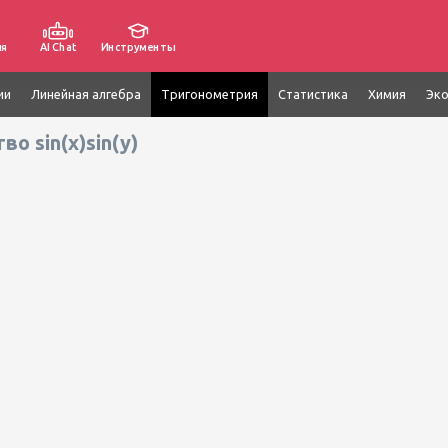
ия
AI Chat
Инструменты
ии
Линейная алгебра
Тригонометрия
Статистика
Химия
Эк
о sin(x)sin(y)