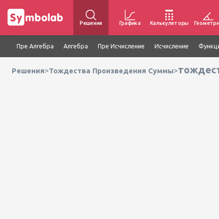
Решения
Графика
Калькуляторы
Геометр
Пре Алгебра
Алгебра
Пре Исчисление
Исчисление
Функц
тождеств
>
>
Решения
Тождества Произведения Суммы