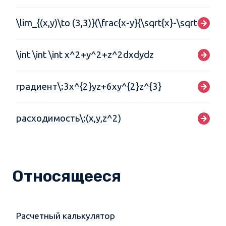
\lim_{(x,y)\to (3,3)}(\frac{x-y}{\sqrt{x}-\sqrt{y}})
\int \int \int x^2+y^2+z^2dxdydz
градиент\:3x^{2}yz+6xy^{2}z^{3}
расходимость\:(x,y,z^2)
Относящееся
Расчетный калькулятор