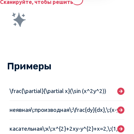
Сканируйте, чтобы решить
Примеры
\frac{\partial}{\partial x}(\sin (x^2y^2))
неявная\:производная\:\frac{dy}{dx},\:(x-y)^2=
касательная\:к\:x^{2}+2xy-y^{2}+x=2,\:(1,2)