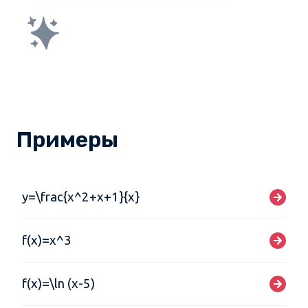
Примеры
y=\frac{x^2+x+1}{x}
f(x)=x^3
f(x)=\ln (x-5)