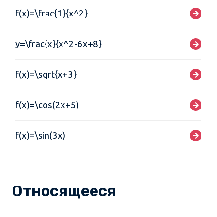
f(x)=\frac{1}{x^2}
y=\frac{x}{x^2-6x+8}
f(x)=\sqrt{x+3}
f(x)=\cos(2x+5)
f(x)=\sin(3x)
Относящееся