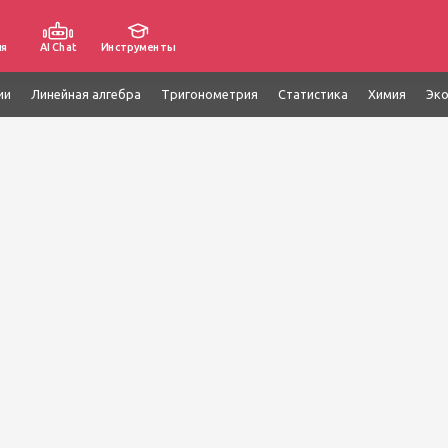
ия
AI Chat
Инструменты
ии
Линейная алгебра
Тригонометрия
Статистика
Химия
Эк