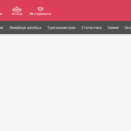
ия
AI Chat
Инструменты
ии
Линейная алгебра
Тригонометрия
Статистика
Химия
Эк