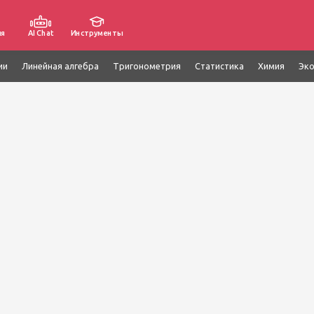
ия
AI Chat
Инструменты
ии
Линейная алгебра
Тригонометрия
Статистика
Химия
Эк