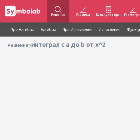
Решения
Графика
Калькуляторы
Геометр
Пре Алгебра
Алгебра
Пре Исчисление
Исчисление
Функц
интеграл с a до b от x^2
>
Решения