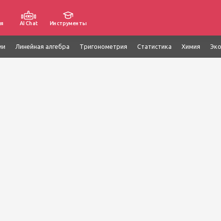
ия
AI Chat
Инструменты
ии
Линейная алгебра
Тригонометрия
Статистика
Химия
Эк