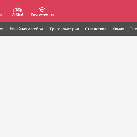
ия
AI Chat
Инструменты
ии
Линейная алгебра
Тригонометрия
Статистика
Химия
Эк