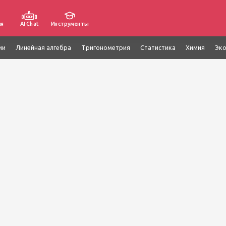
ия
AI Chat
Инструменты
ии
Линейная алгебра
Тригонометрия
Статистика
Химия
Эк