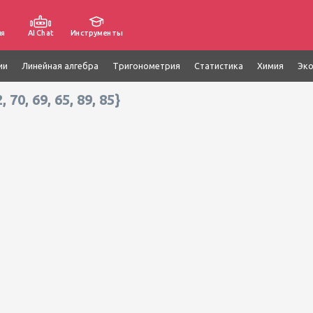
ия
AI Chat
Инструменты
ии
Линейная алгебра
Тригонометрия
Статистика
Химия
Эк
, 70, 69, 65, 89, 85}