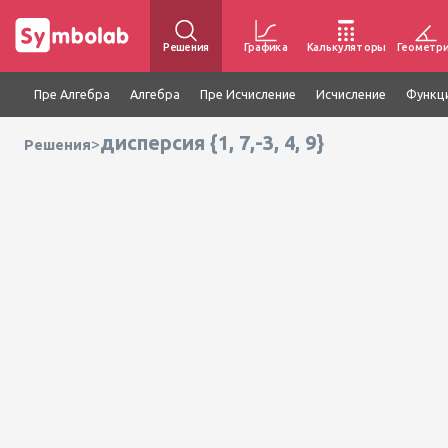
Решения
Графика
Калькуляторы
Геометр
Пре Алгебра
Алгебра
Пре Исчисление
Исчисление
Функц
дисперсия {1, 7,-3, 4, 9}
>
Решения