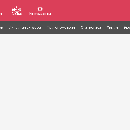
ия
AI Chat
Инструменты
ии
Линейная алгебра
Тригонометрия
Статистика
Химия
Эк