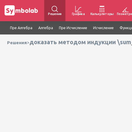
Решения
Графика
Калькуляторы
Геометр
Пре Алгебра
Алгебра
Пре Исчисление
Исчисление
Функц
доказать методом индукции \sum_{
>
Решения