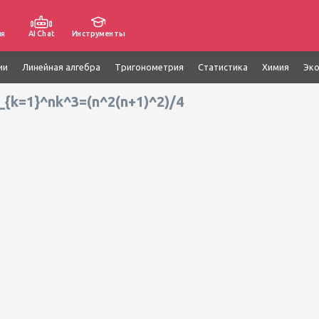
ия
AI Chat
Инструменты
ии
Линейная алгебра
Тригонометрия
Статистика
Химия
Эк
k=1}^nk^3=(n^2(n+1)^2)/4