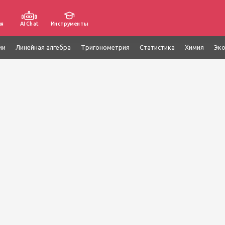
ия
AI Chat
Инструменты
ии
Линейная алгебра
Тригонометрия
Статистика
Химия
Эк