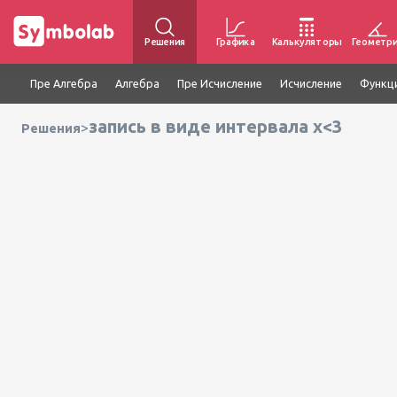
Решения
Графика
Калькуляторы
Геометр
Пре Алгебра
Алгебра
Пре Исчисление
Исчисление
Функц
запись в виде интервала x<3
>
Решения