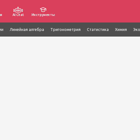
ия
AI Chat
Инструменты
ии
Линейная алгебра
Тригонометрия
Статистика
Химия
Эк