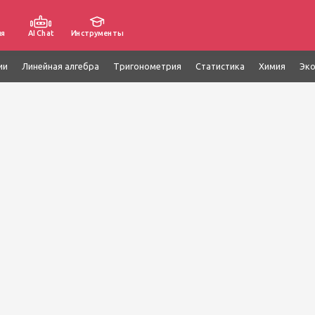
ия
AI Chat
Инструменты
ии
Линейная алгебра
Тригонометрия
Статистика
Химия
Эк