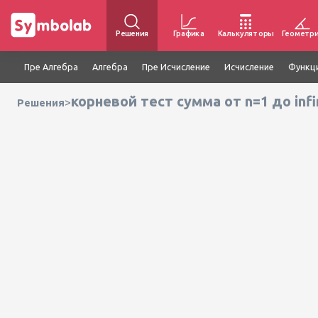
Решения
Графика
Калькуляторы
Геометр
Пре Алгебра
Алгебра
Пре Исчисление
Исчисление
Функц
корневой тест сумма от n=1 до infin
>
Решения