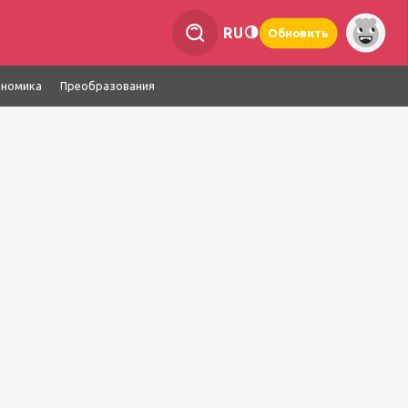
RU
Обновить
ономика
Преобразования