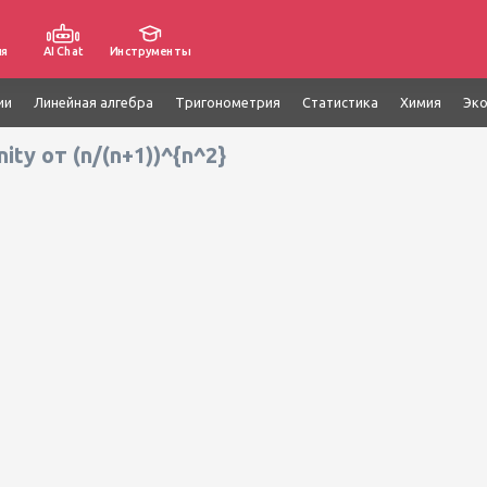
ия
AI Chat
Инструменты
ии
Линейная алгебра
Тригонометрия
Статистика
Химия
Эк
ity от (n/(n+1))^{n^2}