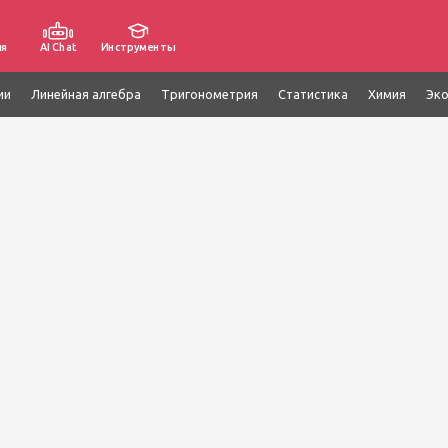
ия
AI Chat
Инструменты
ии
Линейная алгебра
Тригонометрия
Статистика
Химия
Эк