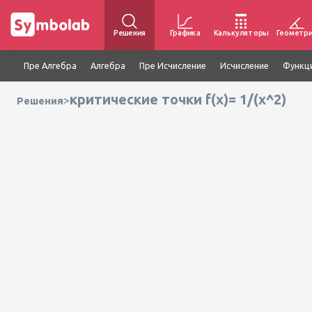
Решения
Графика
Калькуляторы
Геометр
Пре Алгебра
Алгебра
Пре Исчисление
Исчисление
Функц
критические точки f(x)= 1/(x^2)
>
Решения