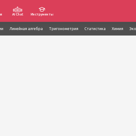
ия
AI Chat
Инструменты
ии
Линейная алгебра
Тригонометрия
Статистика
Химия
Эк