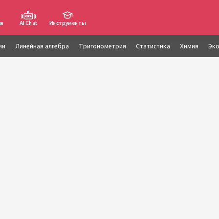
ия
AI Chat
Инструменты
ии
Линейная алгебра
Тригонометрия
Статистика
Химия
Эк