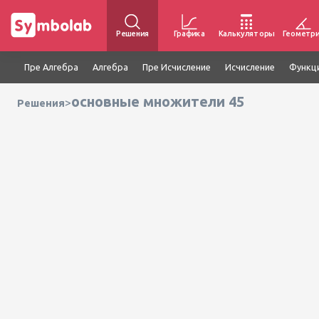
Решения
Графика
Калькуляторы
Геометр
Пре Алгебра
Алгебра
Пре Исчисление
Исчисление
Функц
основные множители 45
>
Решения