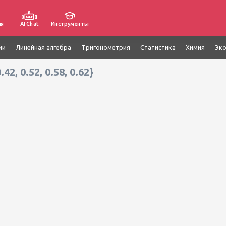
ия
AI Chat
Инструменты
ии
Линейная алгебра
Тригонометрия
Статистика
Химия
Эк
.42, 0.52, 0.58, 0.62}