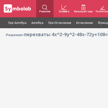
Решения
Графика
Калькуляторы
Геометр
Пре Алгебра
Алгебра
Пре Исчисление
Исчисление
Функц
перехваты 4x^2-9y^2-48x-72y+108=
>
Решения