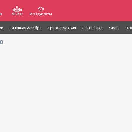
ия
AI Chat
Инструменты
ии
Линейная алгебра
Тригонометрия
Статистика
Химия
Эк
0