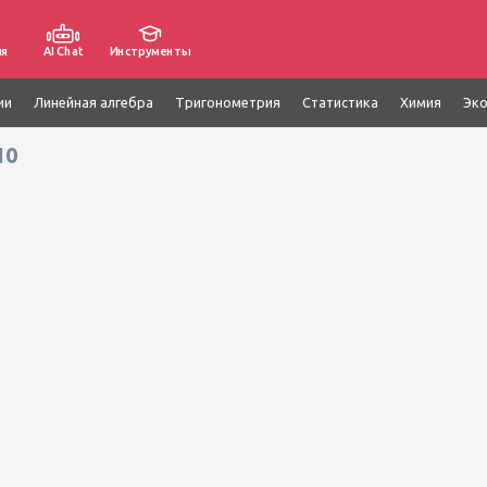
ия
AI Chat
Инструменты
ии
Линейная алгебра
Тригонометрия
Статистика
Химия
Эк
10