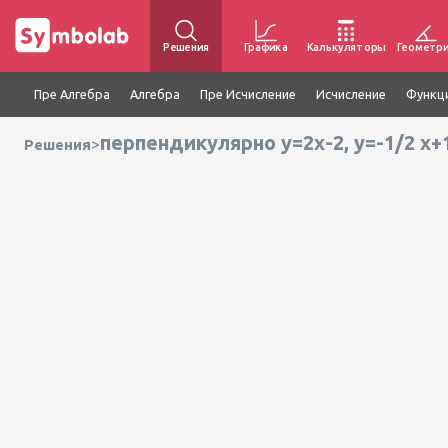
Решения
Графика
Калькуляторы
Геометр
Пре Алгебра
Алгебра
Пре Исчисление
Исчисление
Функц
перпендикулярно y=2x-2, y=-1/2 x+
>
Решения