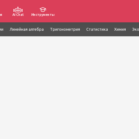
ия
AI Chat
Инструменты
ии
Линейная алгебра
Тригонометрия
Статистика
Химия
Эк