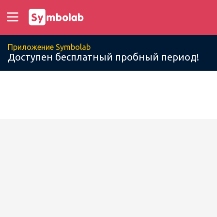
Приложение Symbolab
Доступен бесплатный пробный период!