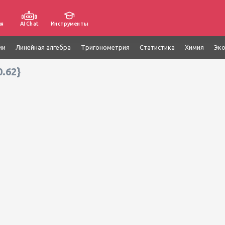
ия
AI Chat
Инструменты
ии
Линейная алгебра
Тригонометрия
Статистика
Химия
Эк
0.62}