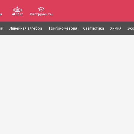
ия
AI Chat
Инструменты
ии
Линейная алгебра
Тригонометрия
Статистика
Химия
Эк