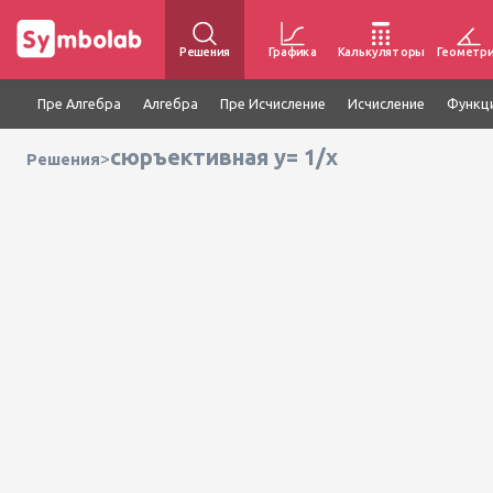
Решения
Графика
Калькуляторы
Геометр
Пре Алгебра
Алгебра
Пре Исчисление
Исчисление
Функц
сюръективная y= 1/x
>
Решения