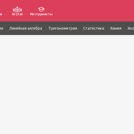
ия
AI Chat
Инструменты
ии
Линейная алгебра
Тригонометрия
Статистика
Химия
Эк