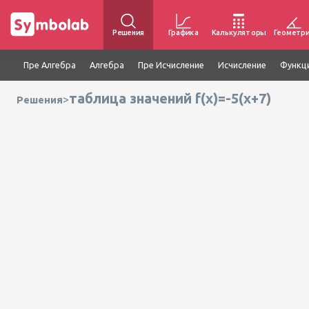
Решения
Графика
Калькуляторы
Геометр
Пре Алгебра
Алгебра
Пре Исчисление
Исчисление
Функц
таблица значений f(x)=-5(x+7)
>
Решения