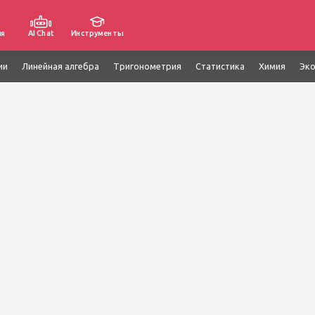
ия
AI Chat
Инструменты
ии
Линейная алгебра
Тригонометрия
Статистика
Химия
Эк