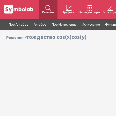
Решения
Графика
Калькуляторы
Геометр
Пре Алгебра
Алгебра
Пре Исчисление
Исчисление
Функц
тождество cos(x)cos(y)
>
Решения