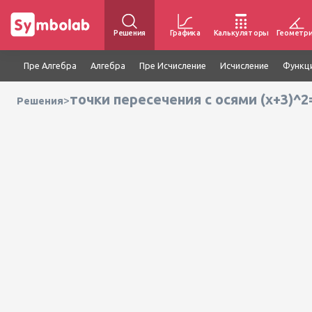
Решения
Графика
Калькуляторы
Геометр
Пре Алгебра
Алгебра
Пре Исчисление
Исчисление
Функц
точки пересечения с осями (x+3)^2=
>
Решения