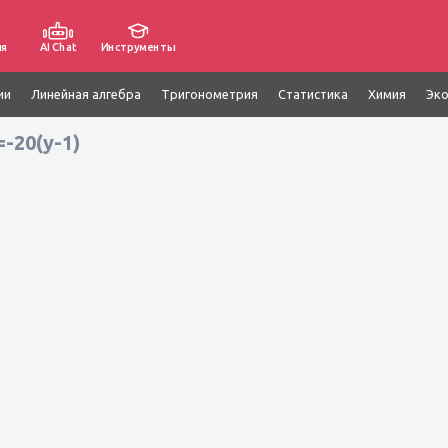
ия
AI Chat
Инструменты
ии
Линейная алгебра
Тригонометрия
Статистика
Химия
Эк
-20(y-1)