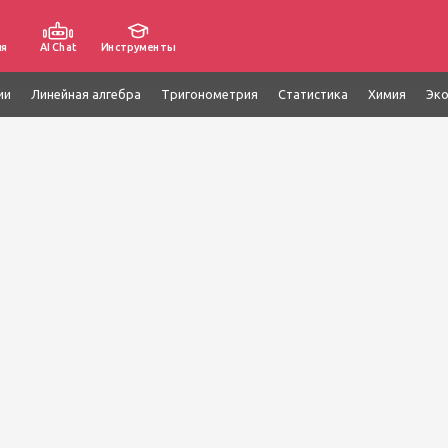
ия
AI Chat
Инструменты
ии
Линейная алгебра
Тригонометрия
Статистика
Химия
Эк