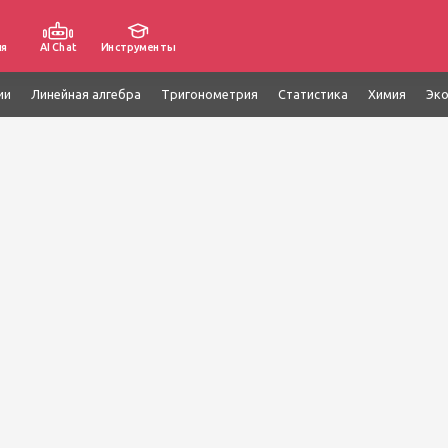
ия
AI Chat
Инструменты
ии
Линейная алгебра
Тригонометрия
Статистика
Химия
Эк