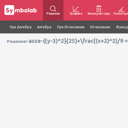
Решения
Графика
Калькуляторы
Геометр
Пре Алгебра
Алгебра
Пре Исчисление
Исчисление
Функц
asse-((y-3)^2}{25}+\frac{(x+2)^2)/9 
>
Решения