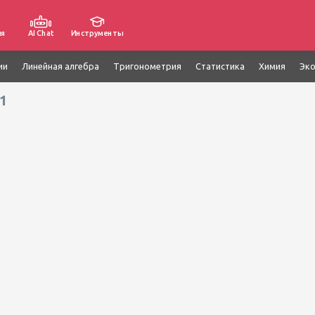
ия
AI Chat
Инструменты
ии
Линейная алгебра
Тригонометрия
Статистика
Химия
Эк
=1