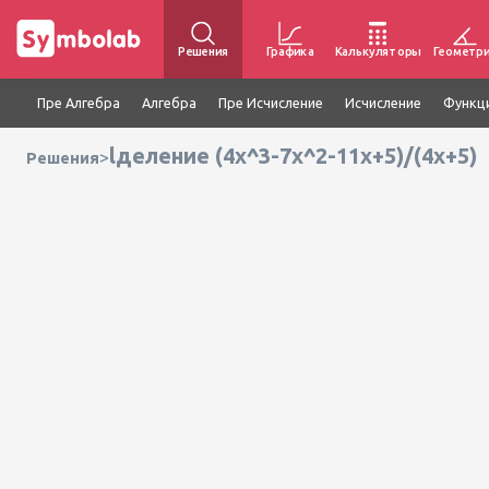
Решения
Графика
Калькуляторы
Геометр
Пре Алгебра
Алгебра
Пре Исчисление
Исчисление
Функц
lделение (4x^3-7x^2-11x+5)/(4x+5)
>
Решения