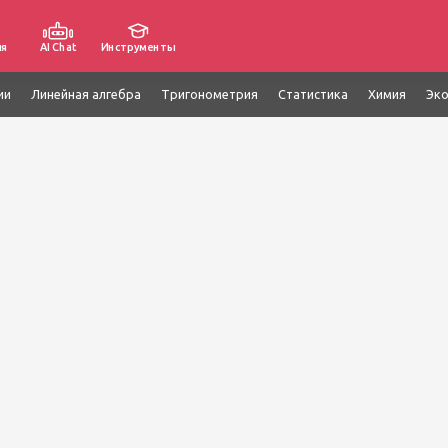
ия
AI Chat
Инструменты
ии
Линейная алгебра
Тригонометрия
Статистика
Химия
Эк