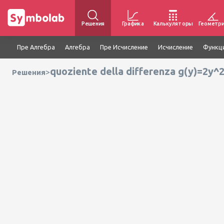
Решения
Графика
Калькуляторы
Геометр
Пре Алгебра
Алгебра
Пре Исчисление
Исчисление
Функц
quoziente della differenza g(y)=2y^
>
Решения