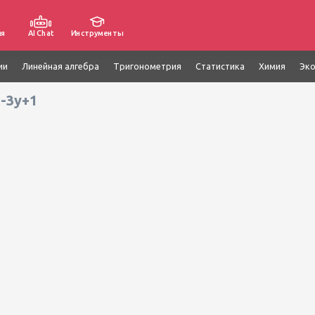
ия
AI Chat
Инструменты
ии
Линейная алгебра
Тригонометрия
Статистика
Химия
Эк
2-3y+1