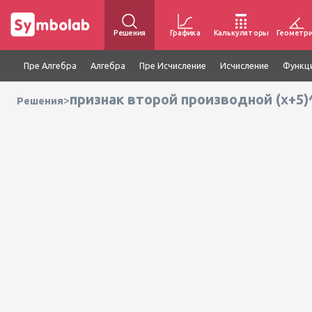
Решения
Графика
Калькуляторы
Геометр
Пре Алгебра
Алгебра
Пре Исчисление
Исчисление
Функц
признак второй производной (x+5)
>
Решения