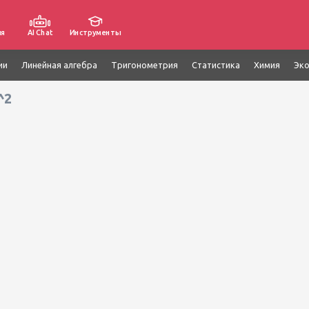
ия
AI Chat
Инструменты
ии
Линейная алгебра
Тригонометрия
Статистика
Химия
Эк
^2