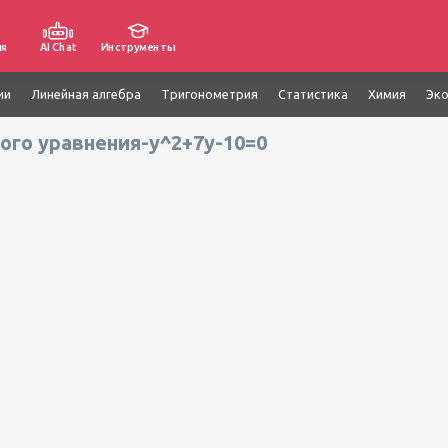
ия
AI Chat
Инструменты
ии
Линейная алгебра
Тригонометрия
Статистика
Химия
Эк
ого уравнения-y^2+7y-10=0