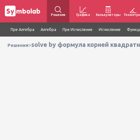
Решения
Графика
Калькуляторы
Геометр
Пре Алгебра
Алгебра
Пре Исчисление
Исчисление
Функц
solve by формула корней квадратн
>
Решения