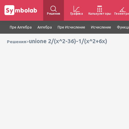
Решения
Графика
Калькуляторы
Геометр
Пре Алгебра
Алгебра
Пре Исчисление
Исчисление
Функц
unione 2/(x^2-36)-1/(x^2+6x)
>
Решения