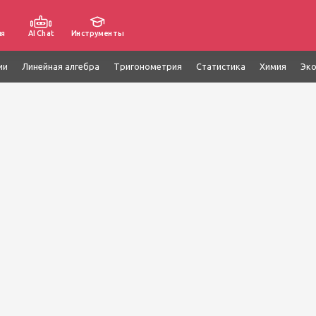
ия
AI Chat
Инструменты
ии
Линейная алгебра
Тригонометрия
Статистика
Химия
Эк