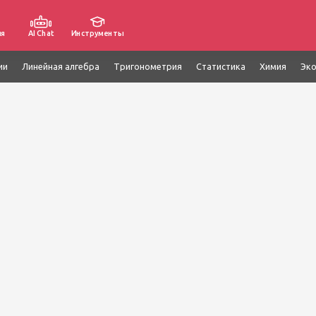
ия
AI Chat
Инструменты
ии
Линейная алгебра
Тригонометрия
Статистика
Химия
Эк