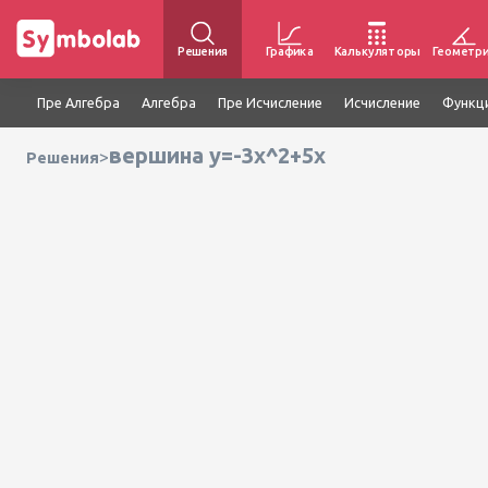
Решения
Графика
Калькуляторы
Геометр
Пре Алгебра
Алгебра
Пре Исчисление
Исчисление
Функц
вершина y=-3x^2+5x
>
Решения