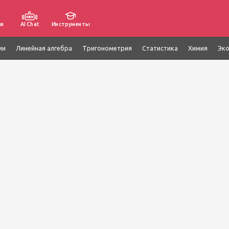
ия
AI Chat
Инструменты
ии
Линейная алгебра
Тригонометрия
Статистика
Химия
Эк