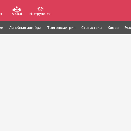
ия
AI Chat
Инструменты
ии
Линейная алгебра
Тригонометрия
Статистика
Химия
Эк