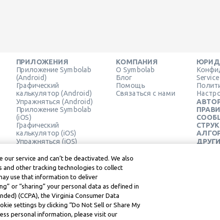
ПРИЛОЖЕНИЯ
КОМПАНИЯ
ЮРИД
Приложение Symbolab
О Symbolab
Конфи
(Android)
Блог
Servic
Графический
Помощь
Полит
калькулятор (Android)
Связаться с нами
Настро
Упражняться (Android)
АВТОР
Приложение Symbolab
ПРАВ
(iOS)
СООБ
Графический
СТРУ
калькулятор (iOS)
АЛГОР
Упражняться (iOS)
ДРУГ
Расширение для
РЕСУ
Chrome
Юридич
 our service and can’t be deactivated. We also
Услов
 and other tracking technologies to collect
Learne
may use that information to deliver
ng” or “sharing” your personal data as defined in
mended) (CCPA), the Virginia Consumer Data
kie settings by clicking “Do Not Sell or Share My
ss personal information, please visit our