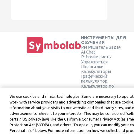
ИНСТРУМЕНТЫ ДЛЯ
ОБУЧЕНИЯ
ИИ Решатель Задач
AI Chat
Рабочие листы
Упражняться
Шпаргалки
Калькуляторы
Графический
калькулятор
Калькулятор по
Геометрии
Проверить решение
We use cookies and similar technologies. Some are necessary to operate
work with service providers and advertising companies that use cookies
information about your visits to our website and third-party sites, and 
advertisements relevant to your interests. This may be considered “selli
Symbolab, a Learneo, Inc. business
certain US privacy laws like the California Consumer Privacy Act (as a
© Learneo, Inc. 2024
Protection Act (VCDPA), and others. To opt out, you can modify your coo
Personal Info” below. For more information on how we collect and proce