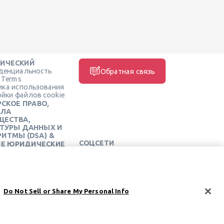
ИЧЕСКИЙ
денциальность
Обратная связь
e Terms
ика использования
йки файлов cookie
СКОЕ ПРАВО,
ИЛА
ЩЕСТВА,
КТУРЫ ДАННЫХ И
ИТМЫ (DSA) &
СОЦСЕТИ
ИЕ ЮРИДИЧЕСКИЕ
РСЫ
еский центр Learneo
ия обслуживания
o
Do Not Sell or Share My Personal Info