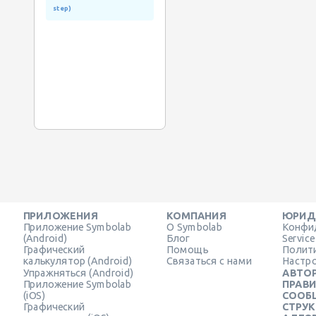
step)
ПРИЛОЖЕНИЯ
КОМПАНИЯ
ЮРИД
Приложение Symbolab
О Symbolab
Конфи
(Android)
Блог
Servic
Графический
Помощь
Полит
калькулятор (Android)
Связаться с нами
Настро
Упражняться (Android)
АВТОР
Приложение Symbolab
ПРАВ
(iOS)
СООБ
Графический
СТРУ