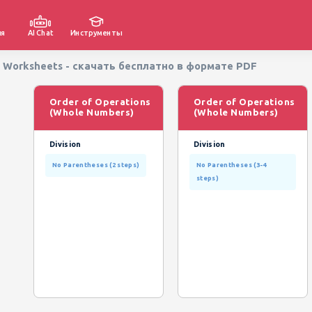
ия
AI Chat
Инструменты
on Worksheets - скачать бесплатно в формате PDF
Order of Operations
Order of Operations
(Whole Numbers)
(Whole Numbers)
Division
Division
No Parentheses (2 steps)
No Parentheses (3-4
steps)