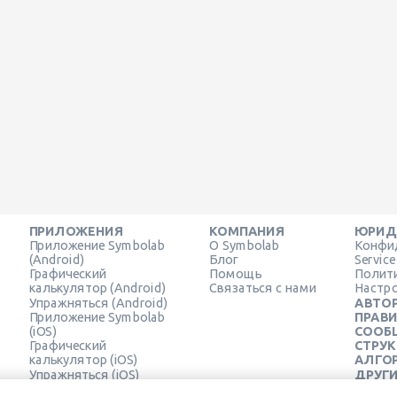
ПРИЛОЖЕНИЯ
КОМПАНИЯ
ЮРИД
Приложение Symbolab
О Symbolab
Конфи
(Android)
Блог
Servic
Графический
Помощь
Полит
калькулятор (Android)
Связаться с нами
Настро
Упражняться (Android)
АВТОР
Приложение Symbolab
ПРАВ
(iOS)
СООБ
Графический
СТРУ
калькулятор (iOS)
АЛГОР
Упражняться (iOS)
ДРУГ
Расширение для
РЕСУ