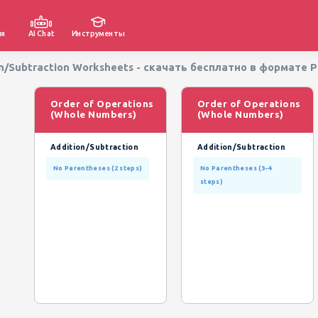
ия
AI Chat
Инструменты
on/Subtraction Worksheets - скачать бесплатно в формате 
Order of Operations
Order of Operations
(Whole Numbers)
(Whole Numbers)
Addition/Subtraction
Addition/Subtraction
No Parentheses (2 steps)
No Parentheses (3-4
steps)