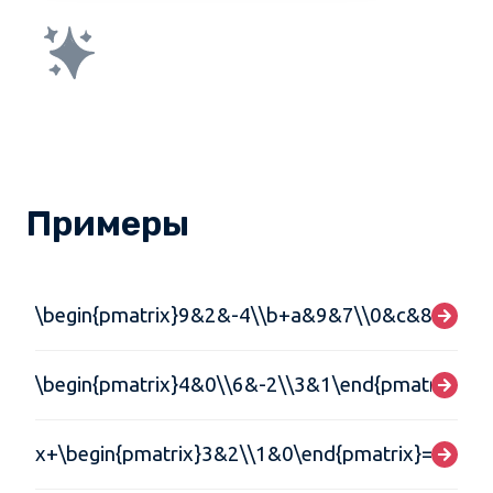
Примеры
\begin{pmatrix}9&2&-4\\b+a&9&7\\0&c&8\end{p
\begin{pmatrix}4&0\\6&-2\\3&1\end{pmatrix}=\b
x+\begin{pmatrix}3&2\\1&0\end{pmatrix}=\begin