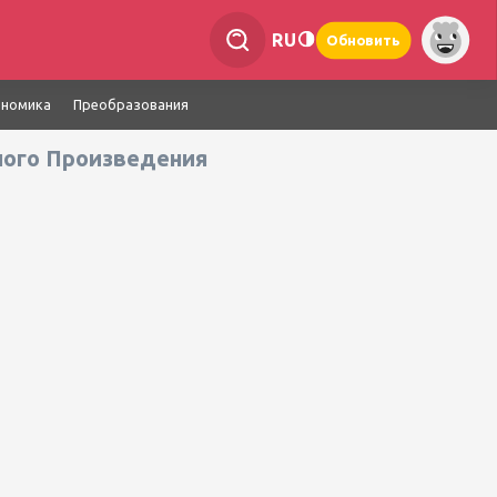
RU
Обновить
ономика
Преобразования
ного Произведения