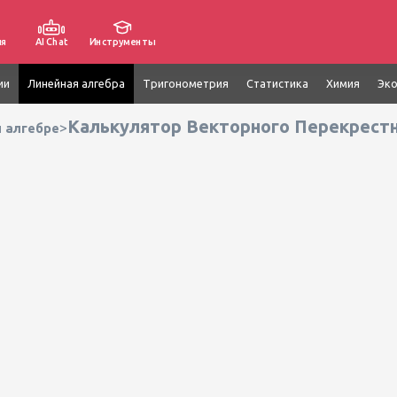
ия
AI Chat
Инструменты
ии
Линейная алгебра
Тригонометрия
Статистика
Химия
Эк
Калькулятор Векторного Перекрест
>
 алгебре