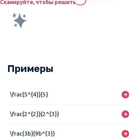
Сканируйте, чтобы решить
Примеры
\frac{5^{4}}{5}
\frac{2^{2}}{2^{3}}
\frac{3b}{9b^{3}}