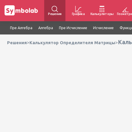
Решения
Графика
Калькуляторы
Геометр
Пре Алгебра
Алгебра
Пре Исчисление
Исчисление
Функц
>
>
Решения
Калькулятор Определителя Матрицы