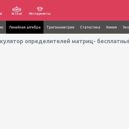
ия
AI Chat
Инструменты
ии
Линейная алгебра
Тригонометрия
Статистика
Химия
Эк