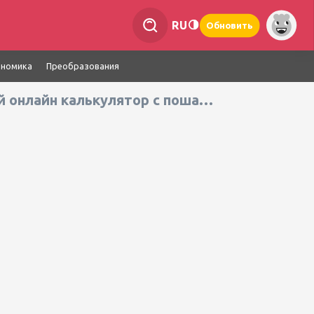
RU
Обновить
ономика
Преобразования
Калькулятор определителей матриц- бесплатный онлайн калькулятор с пошаговым решением & примерами