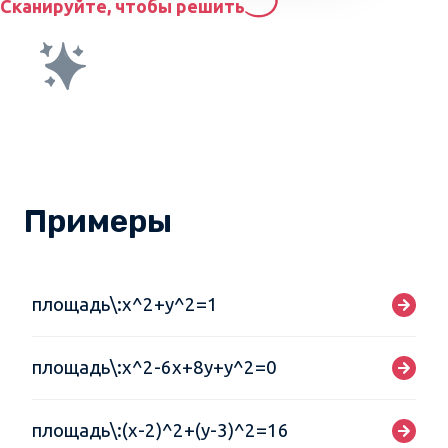
Сканируйте, чтобы решить
Примеры
площадь\:x^2+y^2=1
площадь\:x^2-6x+8y+y^2=0
площадь\:(x-2)^2+(y-3)^2=16