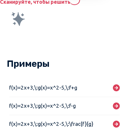
Сканируйте, чтобы решить
Примеры
f(x)=2x+3,\:g(x)=x^2-5,\:f+g
f(x)=2x+3,\:g(x)=x^2-5,\:f-g
f(x)=2x+3,\:g(x)=x^2-5,\:\frac{f}{g}