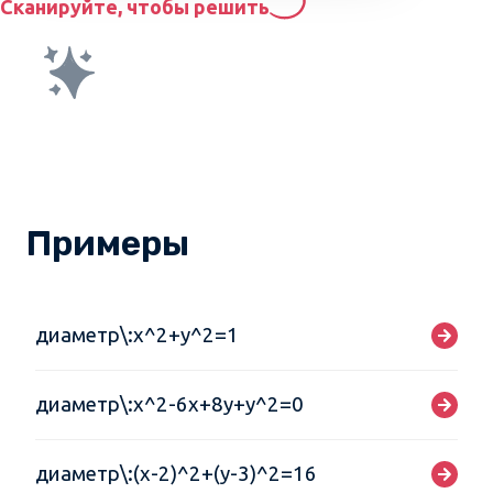
Сканируйте, чтобы решить
Примеры
диаметр\:x^2+y^2=1
диаметр\:x^2-6x+8y+y^2=0
диаметр\:(x-2)^2+(y-3)^2=16